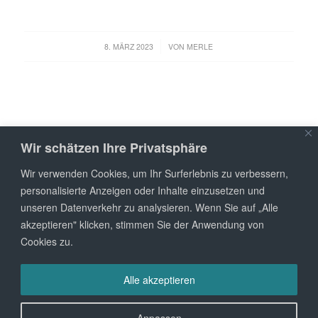
/
8. MÄRZ 2023
VON
MERLE
Wir schätzen Ihre Privatsphäre
Wir verwenden Cookies, um Ihr Surferlebnis zu verbessern,
personalisierte Anzeigen oder Inhalte einzusetzen und
unseren Datenverkehr zu analysieren. Wenn Sie auf „Alle
akzeptieren" klicken, stimmen Sie der Anwendung von
Cookies zu.
Alle akzeptieren
Kontakt
|
Impressum
|
Datenschutz
© 2026 Reiterhof Hennings
Anpassen